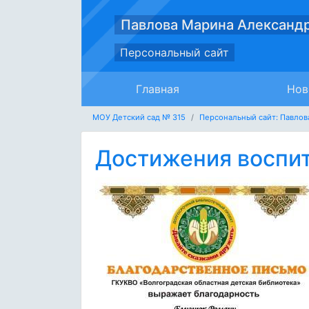
Павлова Марина Александ
Персональный сайт
Главная
Нов
МОУ Детский сад № 315
Персональный сайт: Павлов
Достижения воспи