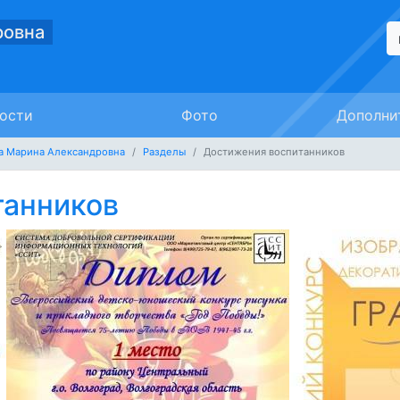
ровна
ости
Фото
Дополни
а Марина Александровна
Разделы
Достижения воспитанников
танников